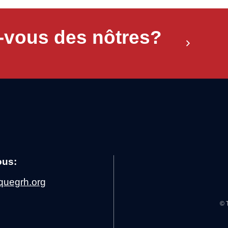
-vous des nôtres?
ous:
quegrh.org
© 