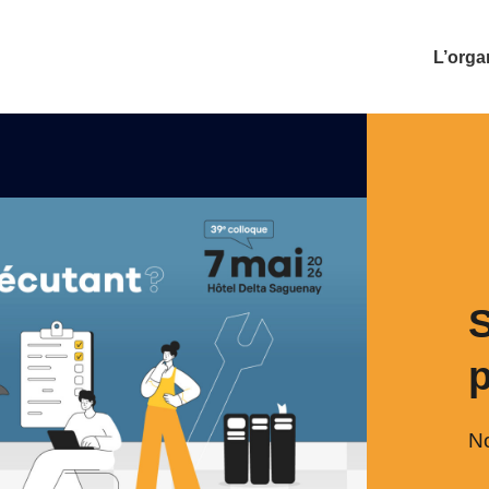
L’orga
S
No