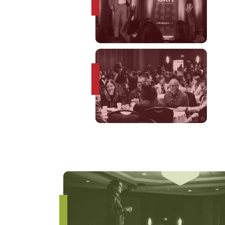
s
e
é
s
i